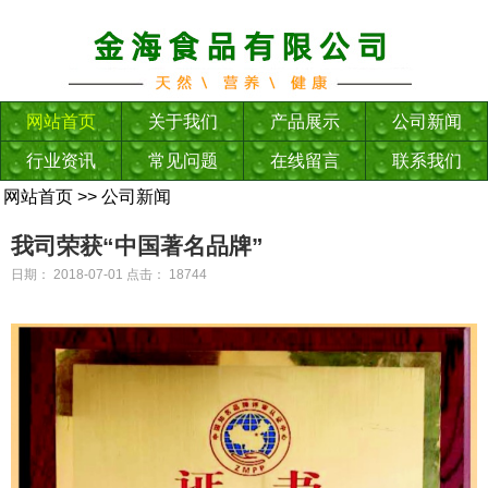
网站首页
关于我们
产品展示
公司新闻
行业资讯
常见问题
在线留言
联系我们
网站首页
>>
公司新闻
我司荣获“中国著名品牌”
日期： 2018-07-01 点击： 18744