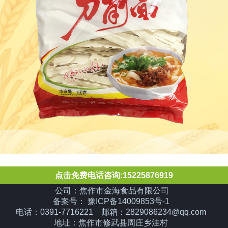
点击免费电话咨询:15225876919
公司：焦作市金海食品有限公司
备案号： 豫ICP备14009853号-1
电话：0391-7716221 邮箱：2829086234@qq.com
地址：焦作市修武县周庄乡洼村